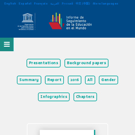
English
Español
Français
العربية
Русский
中文 (中国)
More languages
Presentations
Background papers
Summary
Report
2016
All
Gender
Infographics
Chapters